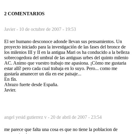
2 COMENTARIOS
Javier -
10 de octubre de 2007 - 19:53
El ser humano desconoce adonde llevan sus pensamientos. Un
proyecto iniciado para la investigación de las fases del bronce de
los milenios III y II en la antigua Mari os ha conducido a la belleza
sobrecogedora del umbral de las antiguas urbes del quinto milenio
AC. Animo que vuestro trabajo me apasiona. ¡Còmo me gustaria
estar allí! pero cada cual trabaja en lo suyo. Pero... como me
gustaría amanecer un día en ese paisaje...
En fín.
Abrazo fuerte desde España.
Javier.
angel yesid gutierrez v -
20 de abril de 2007 - 23:54
me parece que falta una cosa es que no tiene la poblacion de