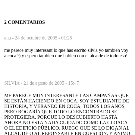
2 COMENTARIOS
ana -
24 de octubre de 2005 - 01:25
me parece muy interesant lo que has escrito silvia yo tambien voy
a coca!:) y espero tambien que hablen con el alcalde de todo eso!
SILVIA -
21 de agosto de 2005 - 15:47
ME PARECE MUY INTERESANTE LAS CAMPAÑAS QUE
SE ESTÁN HACIENDO EN COCA. SOY ESTUDIANTE DE
HISTORIA, Y VERANEO EN COCA, TODOS LOS AÑOS,
PERO ROGARÍA QUE TODO LO ENCONTRADO SE
PROTEGIERA, PORQUE LO DESCUBIERTO HASTA
AHORA NO ESTA NADA CUIDADO COMO LA CLOACA
O EL EDIFICIO PÚBLICO. RUEGO QUE SE LO DIGAN AL
ALCAL DE O AL REPONSABLE EN CUESTIÓN. Y ÁNIMO