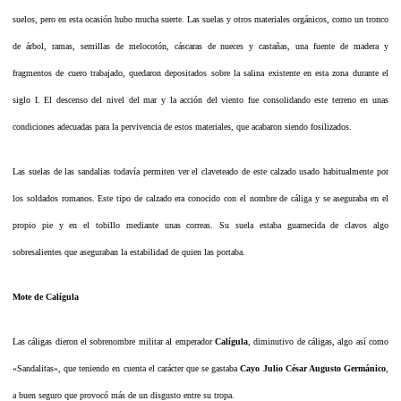
suelos, pero en esta ocasión hubo mucha suerte. Las suelas y otros materiales orgánicos, como un tronco
de árbol, ramas, semillas de melocotón, cáscaras de nueces y castañas, una fuente de madera y
fragmentos de cuero trabajado, quedaron depositados sobre la salina existente en esta zona durante el
siglo I. El descenso del nivel del mar y la acción del viento fue consolidando este terreno en unas
condiciones adecuadas para la pervivencia de estos materiales, que acabaron siendo fosilizados.
Las suelas de las sandalias todavía permiten ver el claveteado de este calzado usado habitualmente por
los soldados romanos. Este tipo de calzado era conocido con el nombre de cáliga y se aseguraba en el
propio pie y en el tobillo mediante unas correas. Su suela estaba guarnecida de clavos algo
sobresalientes que aseguraban la estabilidad de quien las portaba.
Mote de Calígula
Las cáligas dieron el sobrenombre militar al emperador
Calígula
, diminutivo de cáligas, algo así como
«Sandalitas», que teniendo en cuenta el carácter que se gastaba
Cayo Julio César Augusto Germánico
,
a buen seguro que provocó más de un disgusto entre su tropa.