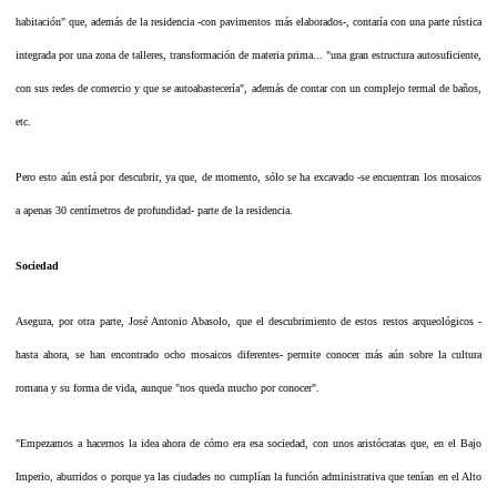
habitación" que, además de la residencia -con pavimentos más elaborados-, contaría con una parte rústica
integrada por una zona de talleres, transformación de materia prima... "una gran estructura autosuficiente,
con sus redes de comercio y que se autoabastecería", además de contar con un complejo termal de baños,
etc.
Pero esto aún está por descubrir, ya que, de momento, sólo se ha excavado -se encuentran los mosaicos
a apenas 30 centímetros de profundidad- parte de la residencia.
Sociedad
Asegura, por otra parte, José Antonio Abasolo, que el descubrimiento de estos restos arqueológicos -
hasta ahora, se han encontrado ocho mosaicos diferentes- permite conocer más aún sobre la cultura
romana y su forma de vida, aunque "nos queda mucho por conocer".
"Empezamos a hacernos la idea ahora de cómo era esa sociedad, con unos aristócratas que, en el Bajo
Imperio, aburridos o porque ya las ciudades no cumplían la función administrativa que tenían en el Alto