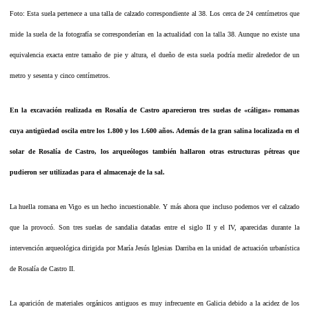
Foto: Esta suela pertenece a una talla de calzado correspondiente al 38. Los cerca de 24 centímetros que
mide la suela de la fotografía se corresponderían en la actualidad con la talla 38. Aunque no existe una
equivalencia exacta entre tamaño de pie y altura, el dueño de esta suela podría medir alrededor de un
metro y sesenta y cinco centímetros.
En la excavación realizada en Rosalía de Castro aparecieron tres suelas de «cáligas» romanas
cuya antigüedad oscila entre los 1.800 y los 1.600 años. Además de la gran salina localizada en el
solar de Rosalía de Castro, los arqueólogos también hallaron otras estructuras pétreas que
pudieron ser utilizadas para el almacenaje de la sal.
La huella romana en Vigo es un hecho incuestionable. Y más ahora que incluso podemos ver el calzado
que la provocó. Son tres suelas de sandalia datadas entre el siglo II y el IV, aparecidas durante la
intervención arqueológica dirigida por María Jesús Iglesias Darriba en la unidad de actuación urbanística
de Rosalía de Castro II.
La aparición de materiales orgánicos antiguos es muy infrecuente en Galicia debido a la acidez de los