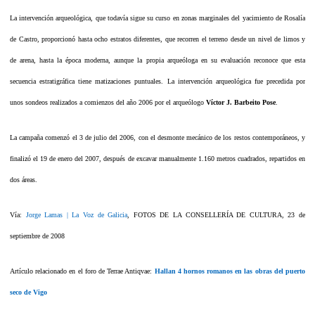
La intervención arqueológica, que todavía sigue su curso en zonas marginales del yacimiento de Rosalía
de Castro, proporcionó hasta ocho estratos diferentes, que recorren el terreno desde un nivel de limos y
de arena, hasta la época moderna, aunque la propia arqueóloga en su evaluación reconoce que esta
secuencia estratigráfica tiene matizaciones puntuales. La intervención arqueológica fue precedida por
unos sondeos realizados a comienzos del año 2006 por el arqueólogo
Víctor J. Barbeito Pose
.
La campaña comenzó el 3 de julio del 2006, con el desmonte mecánico de los restos contemporáneos, y
finalizó el 19 de enero del 2007, después de excavar manualmente 1.160 metros cuadrados, repartidos en
dos áreas.
Vía:
Jorge Lamas | La Voz de Galicia
, FOTOS DE LA CONSELLERÍA DE CULTURA, 23 de
septiembre de 2008
Artículo relacionado en el foro de Terrae Antiqvae:
Hallan 4 hornos romanos en las obras del puerto
seco de Vigo