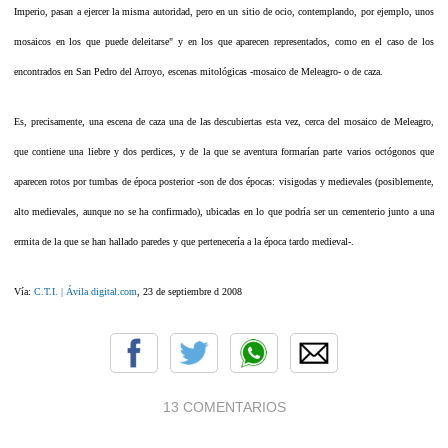
Imperio, pasan a ejercer la misma autoridad, pero en un sitio de ocio, contemplando, por ejemplo, unos
mosaicos en los que puede deleitarse" y en los que aparecen representados, como en el caso de los
encontrados en San Pedro del Arroyo, escenas mitológicas -mosaico de Meleagro- o de caza.
Es, precisamente, una escena de caza una de las descubiertas esta vez, cerca del mosaico de Meleagro,
que contiene una liebre y dos perdices, y de la que se aventura formarían parte varios octógonos que
aparecen rotos por tumbas de época posterior -son de dos épocas: visigodas y medievales (posiblemente,
alto medievales, aunque no se ha confirmado), ubicadas en lo que podría ser un cementerio junto a una
ermita de la que se han hallado paredes y que pertenecería a la época tardo medieval-.
Vía:
C.T.I. | Ávila digital.com
, 23 de septiembre d 2008
13 COMENTARIOS