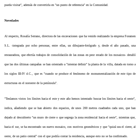
pueda visitar", además de convertirla en "un punto de referencia" en la Comunidad.
Novedades
Al respecto, Rosalía Serrano, directora de las excavaciones que ha venido realizando la empresa Foramen
S.L. -integrada por ocho personas; entre ellas, un dibujante-fotógrafo y, desde el año pasado, una
restauradora, que efectúa trabajos de consolidación de las zonas en peor estado de los mosaicos- detalló
que las dos últimas campañas se han orientado a "intentar definir" la planta de la villa, datada en torno a
los siglos III-IV d.C., que es "cuando se produce el fenómeno de monumentalización de este tipo de
estructuras en el noroeste de la península".
"Teníamos vistos los límites hacia el este y este año hemos intentado buscar los límites hacia el oeste",
indica, añadiendo que se han abierto dos espacios, de unos 200 metros cuadrados cada uno, que han
dejado al descubierto "un muro de cierre o que segrega la zona residencial hacia el oeste", mientras que,
hacia el sur, se ha encontrado un nuevo mosaico, con motivos geométricos y que "quizá sea el cierre, al
oeste, de un patio central" con el que podría contar la residencia, aunque esto no se ha confirmado.