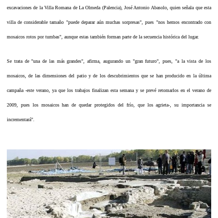
excavaciones de la Villa Romana de La Olmeda (Palencia), José Antonio Abasolo, quien señala que esta
villa de considerable tamaño "puede deparar aún muchas sorpresas", pues "nos hemos encontrado con
mosaicos rotos por tumbas", aunque estas también forman parte de la secuencia histórica del lugar.
Se trata de "una de las más grandes", afirma, augurando un "gran futuro", pues, "a la vista de los
mosaicos, de las dimensiones del patio y de los descubrimientos que se han producido en la última
campaña -este verano, ya que los trabajos finalizan esta semana y se prevé retomarlos en el verano de
2009, pues los mosaicos han de quedar protegidos del frío, que los agrieta-, su importancia se
incrementará".