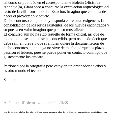
tal como se public{o en el correspondiente Boletin Oficial de
Andaluc{ia, Giasa saco a concurso la excavacion arqueologica del
resto de la villa romana de La Estacion, imagino que con idea de
hacer el proyectado viaducto.
Dicho concurso era publico y disponia entre otras exigencias la
consolidacion de los restos existentes, de los nuevos encontrados y
su puesta en valor imagino que para su musealizacion.
El concurso aun no ha sido resuelto de forma oficial, asi que de
momento no se a quien se ha concedido, pero os puedo decir que
debe salir en breve y que si alguien quiere la documentacion de
dicho concuros, aunque ya no sirve de mucho porque los plazo
pasaron el febrero, pues se puede poner en contacto conmigo que
gustosamente los enviare.
Perdonad por la ortografia pero estoy en un ordenador de ciber y
es otro mundo el teclado.
Saludos
Anónimo -
01 de marzo de 2005 - 20:38
es lamentable la dejadez por parte de la administracion publica en