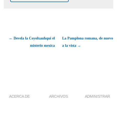
← Devela la Coyolxauhqui el
La Pamplona romana, de nuevo
misterio mexica
a la vista →
ACERCA DE
ARCHIVOS
ADMINISTRAR