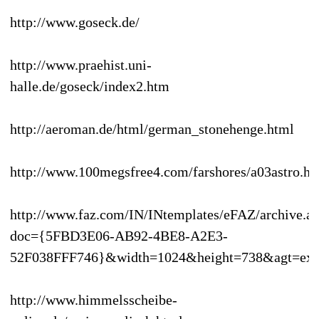
http://www.goseck.de/
http://www.praehist.uni-
halle.de/goseck/index2.htm
http://aeroman.de/html/german_stonehenge.html
http://www.100megsfree4.com/farshores/a03astro.h
http://www.faz.com/IN/INtemplates/eFAZ/archive.a
doc={5FBD3E06-AB92-4BE8-A2E3-
52F038FFF746}&width=1024&height=738&agt=exp
http://www.himmelsscheibe-