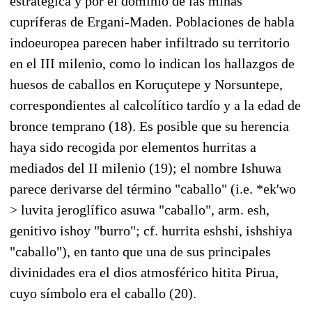
estratégica y por el dominio de las minas
cupríferas de Ergani-Maden. Poblaciones de habla
indoeuropea parecen haber infiltrado su territorio
en el III milenio, como lo indican los hallazgos de
huesos de caballos en Koruçutepe y Norsuntepe,
correspondientes al calcolítico tardío y a la edad de
bronce temprano (18). Es posible que su herencia
haya sido recogida por elementos hurritas a
mediados del II milenio (19); el nombre Ishuwa
parece derivarse del término "caballo" (i.e. *ek'wo
> luvita jeroglífico asuwa "caballo", arm. esh,
genitivo ishoy "burro"; cf. hurrita eshshi, ishshiya
"caballo"), en tanto que una de sus principales
divinidades era el dios atmosférico hitita Pirua,
cuyo símbolo era el caballo (20).