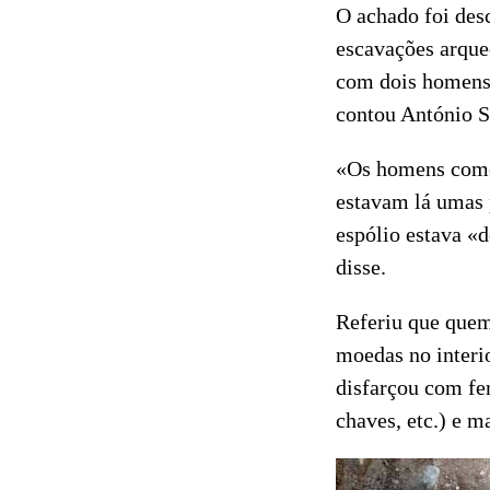
O achado foi des
escavações arque
com dois homens,
contou António S
«Os homens come
estavam lá umas 
espólio estava «d
disse.
Referiu que quem
moedas no interio
disfarçou com fer
chaves, etc.) e m