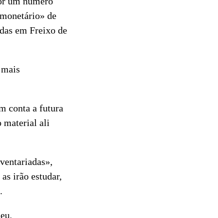
por um número
 monetário» de
das em Freixo de
 mais
m conta a futura
 material ali
ventariadas»,
as irão estudar,
.
eu,