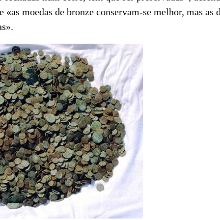
e «as moedas de bronze conservam-se melhor, mas as d
as».