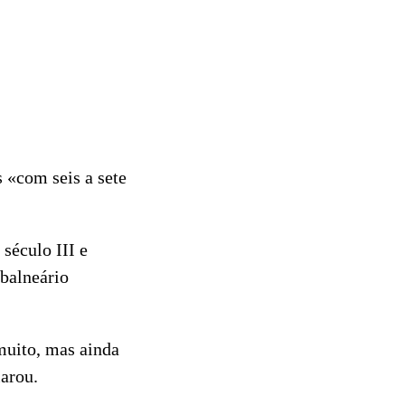
 «com seis a sete
século III e
 balneário
muito, mas ainda
larou.