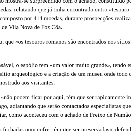
o mostra-se surpreendido com o achado, constituído 
edas, relatando que já tinha encontrado outro «tesouro
composto por 414 moedas, durante prospecções realiza
 de Vila Nova de Foz Côa.
u, que «os tesouros romanos são encontrados nos sítios
sável, o espólio tem «um valor muito grande», tendo e
sítio arqueológico e a criação de um museu onde todo o
ostrado aos visitantes.
«não podem ficar por aqui, têm que ser rapidamente in
go, adiantando que serão contactados especialistas que 
riar, como aconteceu com o achado de Freixo de Numão
 fechadas num cofre, têm que ser preservadas», defend