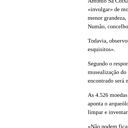
António Sá Coixã
«invulgar» de mo
menor grandeza, 
Numão, concelho
Todavia, observo
esquisitos».
Segundo o respon
musealização do 
encontrado será m
As 4.526 moedas 
aponta o arqueólo
limpar e inventa
«Não podem ficar