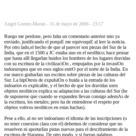
Angel Gomez-Moran -
31 de mayo de 2006 - 23:17
Ruego me perdone, pero falta un comentario anterior mio ya
enviado, justificando el porquE me equivoquE al leer la noticia.
Por otro lado,el hecho de que al parecer son piezas del Sur de la
India, que en el 1500 a JC estaba aun en el neolItico; hace pensar
que hasta allI llegarIan huidos los hombres de los lugares dravidas
con su escritura de la civilizaciOn , empujados por la invasiOn
indoeuropea que en esos siglos entrO por el norte de la India. En
ese marco grabarIan sus escritos sobre piezas de las culturas del
Sur. La hipOtesis de expulsiOn o huida a la entrada de los
indoarios es explicable, y el hecho de que los dravidas usen
objetos neoliticos explica su adaptacion a las culturas del Sur (he
de suponerse que cuando se expanden llevan consigo ademAs de
la escritura, los metales; pero ha de entenderse el respeto por
objetos votivos neoliticos en estas hachas).
Pese a ello, al no ser indoariano el idioma de las inscripciones (o
no tener conexion clara con el) debemos de considerar que no
resuelven ni aportarIan pistas nuevas para el desciframiento de la
escritura de Harappa. De otro modo, y si fueran palabras