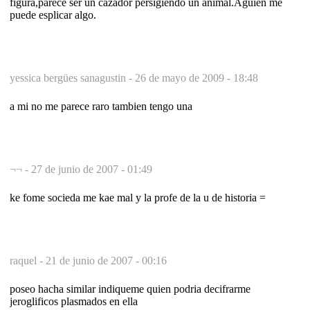
figura,parece ser un cazador persigiendo un animal.Aguien me
puede esplicar algo.
yessica bergües sanagustin -
26 de mayo de 2009 - 18:48
a mi no me parece raro tambien tengo una
¬¬ -
27 de junio de 2007 - 01:49
ke fome socieda me kae mal y la profe de la u de historia =
raquel -
21 de junio de 2007 - 00:16
poseo hacha similar indiqueme quien podria decifrarme
jeroglificos plasmados en ella