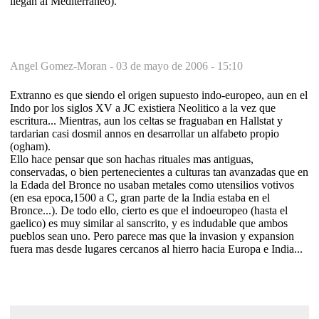
llegan al Mediterraneo).
Angel Gomez-Moran -
03 de mayo de 2006 - 15:10
Extranno es que siendo el origen supuesto indo-europeo, aun en el
Indo por los siglos XV a JC existiera Neolitico a la vez que
escritura... Mientras, aun los celtas se fraguaban en Hallstat y
tardarian casi dosmil annos en desarrollar un alfabeto propio
(ogham).
Ello hace pensar que son hachas rituales mas antiguas,
conservadas, o bien pertenecientes a culturas tan avanzadas que en
la Edada del Bronce no usaban metales como utensilios votivos
(en esa epoca,1500 a C, gran parte de la India estaba en el
Bronce...). De todo ello, cierto es que el indoeuropeo (hasta el
gaelico) es muy similar al sanscrito, y es indudable que ambos
pueblos sean uno. Pero parece mas que la invasion y expansion
fuera mas desde lugares cercanos al hierro hacia Europa e India...