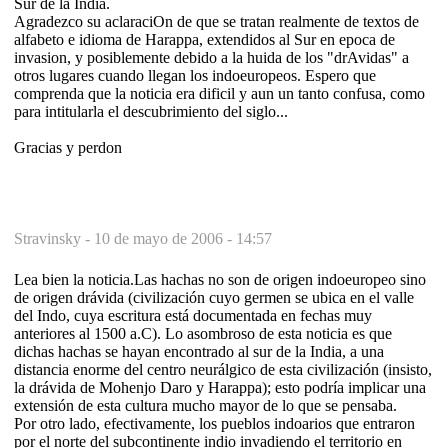
Sur de la India.
Agradezco su aclaraciOn de que se tratan realmente de textos de
alfabeto e idioma de Harappa, extendidos al Sur en epoca de
invasion, y posiblemente debido a la huida de los "drAvidas" a
otros lugares cuando llegan los indoeuropeos. Espero que
comprenda que la noticia era dificil y aun un tanto confusa, como
para intitularla el descubrimiento del siglo...
Gracias y perdon
Stravinsky -
10 de mayo de 2006 - 14:57
Lea bien la noticia.Las hachas no son de origen indoeuropeo sino
de origen drávida (civilización cuyo germen se ubica en el valle
del Indo, cuya escritura está documentada en fechas muy
anteriores al 1500 a.C). Lo asombroso de esta noticia es que
dichas hachas se hayan encontrado al sur de la India, a una
distancia enorme del centro neurálgico de esta civilización (insisto,
la drávida de Mohenjo Daro y Harappa); esto podría implicar una
extensión de esta cultura mucho mayor de lo que se pensaba.
Por otro lado, efectivamente, los pueblos indoarios que entraron
por el norte del subcontinente indio invadiendo el territorio en