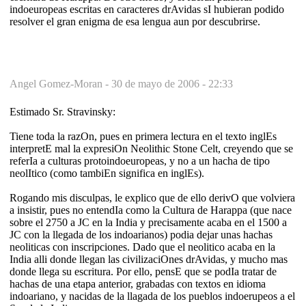
indoeuropeas escritas en caracteres drAvidas sI hubieran podido
resolver el gran enigma de esa lengua aun por descubrirse.
Angel Gomez-Moran -
30 de mayo de 2006 - 22:33
Estimado Sr. Stravinsky:
Tiene toda la razOn, pues en primera lectura en el texto inglEs
interpretE mal la expresiOn Neolithic Stone Celt, creyendo que se
referIa a culturas protoindoeuropeas, y no a un hacha de tipo
neolItico (como tambiEn significa en inglEs).
Rogando mis disculpas, le explico que de ello derivO que volviera
a insistir, pues no entendIa como la Cultura de Harappa (que nace
sobre el 2750 a JC en la India y precisamente acaba en el 1500 a
JC con la llegada de los indoarianos) podia dejar unas hachas
neoliticas con inscripciones. Dado que el neolitico acaba en la
India alli donde llegan las civilizaciOnes drAvidas, y mucho mas
donde llega su escritura. Por ello, pensE que se podIa tratar de
hachas de una etapa anterior, grabadas con textos en idioma
indoariano, y nacidas de la llagada de los pueblos indoerupeos a el