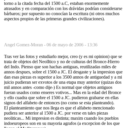
torno a la citada fecha del 1500 a.C, estaban enormemente
atrasados y en comparación con los drávidas podrían considerarse
bárbaros; por supuesto no conocían la escritura (ni otros muchos
aspectos propios de las primeras grandes civilizaciones).
Angel Gomez-Moran -
06 de mayo de 2006 - 13:36
Tras ver las fotos y estudiarlo mejor, creo (y es mi opinion) que se
trata de objetos del NeolItico y no de culturas del Bronce-Hierro
del Indo. Pienso que son hachas antiguas, reutilizadas miles de
annos despues, sobre el 1500 a JC. El desgaste y la impresion que
dan esas piezas es superior a los 3500 annos de antiguedad y a mi
juicio pudieran ser exvotos de una etapa muy anterior (quizas dos
mil annos antes -como dije-) Es normal que objetos antiguos
fueran usados como enseres votivos... Mas en la edad del Bronce
y ello cuadra que sobre el 1500 a JC. pudieron grabarse en ellas
signos del alfabeto de entonces (no como se esta planteando).
El planteamiento que nos llega es que el alfabeto mencionado
pudiera ser anterior al 1500 a JC. por verse en tales piezas
neoliticas... Mi impresion es distinta; maxim cuando los pueblos
indoeuropeos son en su mayoria agrafos (a excepcion de los que