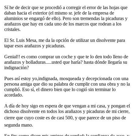
Sí he de decir que se procedió a corregir el error de las hojas que
daban hacia el exterior (el mismo sr. jefe de la empresa de
aluminios se engargó de ello). Pero son tremendas la picaduras y
arañazos que hay en cada uno de los marcos que rodean a los
cristales.
El Sr. Luis Mesa, me da la opción de utilizar un disolvente para
tapar esos arañazos y picaduras.
Genial!! es como comprar un coche y que te lo den todo lleno de
arañazos y bolladuras.....usted que haría? hasta dónde llegaría su
indignación?
Pues así estoy yo,indignada, mosqueada y decepcionada con una
persona amiga que dio su palabra de cumplir con una obra y no la
cumplió. Eso sí, el dinero bien que lo cogió sin terminar lo
acordado.
A día de hoy sigo en espera de que vengan a mi casa, y pongan el
dichoso disolvente en todos los arañazos y picaduras de mi cierre,
cierre que cuyo coste es de casi 500, y que parece de un piso de
segunda mano.
En fin: como dicen mis amigos de verdad: la confianza da asco, y