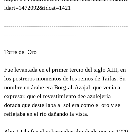
idart=1472092&idcat=1421
------------------------------------------------------------
-----------------------------------
Torre del Oro
Fue levantada en el primer tercio del siglo XIII, en
los postreros momentos de los reinos de Taifas. Su
nombre en árabe era Borg-al-Azajal, que venía a
expresar, que el revestimiento dee azulejería
dorada que destellaba al sol era como el oro y se
reflejaba en el río dañando la vista.
Abu-1.Ula fue el gobernador almohade que en 1220