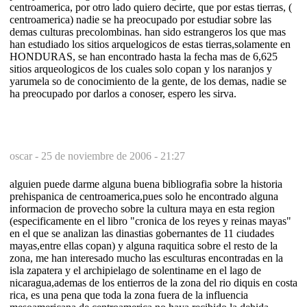
centroamerica, por otro lado quiero decirte, que por estas tierras, (
centroamerica) nadie se ha preocupado por estudiar sobre las
demas culturas precolombinas. han sido estrangeros los que mas
han estudiado los sitios arquelogicos de estas tierras,solamente en
HONDURAS, se han encontrado hasta la fecha mas de 6,625
sitios arqueologicos de los cuales solo copan y los naranjos y
yarumela so de conocimiento de la gente, de los demas, nadie se
ha preocupado por darlos a conoser, espero les sirva.
oscar -
25 de noviembre de 2006 - 21:27
alguien puede darme alguna buena bibliografia sobre la historia
prehispanica de centroamerica,pues solo he encontrado alguna
informacion de provecho sobre la cultura maya en esta region
(especificamente en el libro "cronica de los reyes y reinas mayas"
en el que se analizan las dinastias gobernantes de 11 ciudades
mayas,entre ellas copan) y alguna raquitica sobre el resto de la
zona, me han interesado mucho las esculturas encontradas en la
isla zapatera y el archipielago de solentiname en el lago de
nicaragua,ademas de los entierros de la zona del rio diquis en costa
rica, es una pena que toda la zona fuera de la influencia