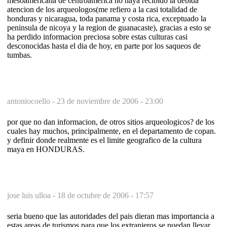
mesoamericana de centroamerica no haya recibido la debida
atencion de los arqueologos(me refiero a la casi totalidad de
honduras y nicaragua, toda panama y costa rica, exceptuado la
peninsula de nicoya y la region de guanacaste), gracias a esto se
ha perdido informacion preciosa sobre estas culturas casi
desconocidas hasta el dia de hoy, en parte por los saqueos de
tumbas.
antoniocoello -
23 de noviembre de 2006 - 23:00
por que no dan informacion, de otros sitios arqueologicos? de los
cuales hay muchos, principalmente, en el departamento de copan.
y definir donde realmente es el limite geografico de la cultura
maya en HONDURAS.
jose luis ulloa -
18 de octubre de 2006 - 17:57
seria bueno que las autoridades del pais dieran mas importancia a
estas areas de turismos para que los extranjeros se puedan llevar