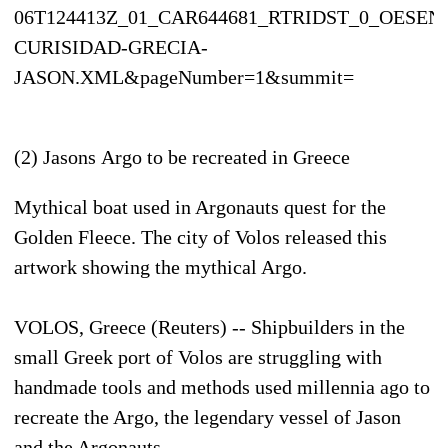
06T124413Z_01_CAR644681_RTRIDST_0_OESEN
CURISIDAD-GRECIA-
JASON.XML&pageNumber=1&summit=
(2) Jasons Argo to be recreated in Greece
Mythical boat used in Argonauts quest for the
Golden Fleece. The city of Volos released this
artwork showing the mythical Argo.
VOLOS, Greece (Reuters) -- Shipbuilders in the
small Greek port of Volos are struggling with
handmade tools and methods used millennia ago to
recreate the Argo, the legendary vessel of Jason
and the Argonauts.