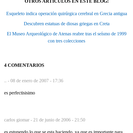
OTROS ARTÍCULOS EN ESTE BLOG:
Esqueleto indica operación quirúrgica cerebral en Grecia antigua
Descubren estatuas de diosas griegas en Creta
El Museo Arqueológico de Atenas reabre tras el seísmo de 1999
con tres colecciones
4 COMENTARIOS
.. -
08 de enero de 2007 - 17:36
es perfectisisimo
carlos giomar -
21 de junio de 2006 - 21:50
es estupendo lo que se esta haciendo ,ya que es importante para