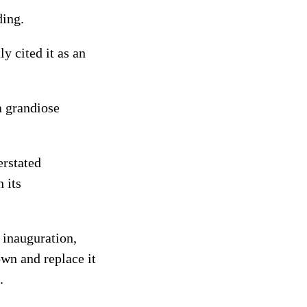
ding.
y cited it as an
a grandiose
erstated
 its
 inauguration,
wn and replace it
.