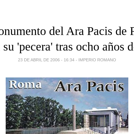
onumento del Ara Pacis de
 su 'pecera' tras ocho años 
23 DE ABRIL DE 2006 - 16:34
-
IMPERIO ROMANO