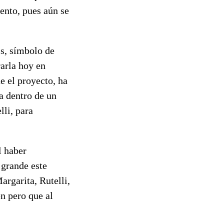
mento, pues aún se
is, símbolo de
arla hoy en
e el proyecto, ha
ra dentro de un
lli, para
l haber
 grande este
argarita, Rutelli,
en pero que al