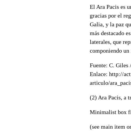
El Ara Pacis es 
gracias por el r
Galia, y la paz q
más destacado es 
laterales, que re
componiendo un m
Fuente: C. Giles 
Enlace: http://ac
articulo/ara_pa
(2) Ara Pacis, a 
Minimalist box 
(see main item o