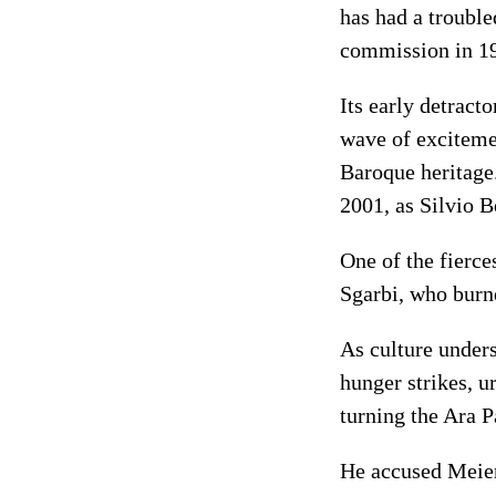
has had a troubl
commission in 1
Its early detract
wave of excitemen
Baroque heritage.
2001, as Silvio B
One of the fierce
Sgarbi, who burne
As culture under
hunger strikes, u
turning the Ara Pa
He accused Meier