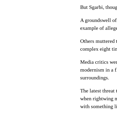
But Sgarbi, thoug
A groundswell of 
example of alleg
Others muttered t
complex eight tim
Media critics wer
modernism in a fl
surroundings.
The latest threat
when rightwing m
with something li