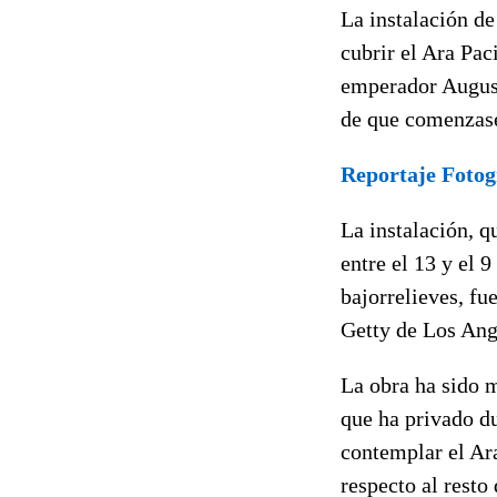
La instalación de
cubrir el Ara Pac
emperador August
de que comenzase
Reportaje Fotog
La instalación, q
entre el 13 y el 
bajorrelieves, fu
Getty de Los Ange
La obra ha sido m
que ha privado du
contemplar el Ara
respecto al rest