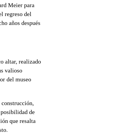
hard Meier para
el regreso del
cho años después
o altar, realizado
us valioso
dor del museo
 construcción,
 posibilidad de
ión que resalta
sto.