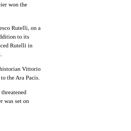
eier won the
sco Rutelli, on a
dition to its
ced Rutelli in
.
historian Vittorio
to the Ara Pacis.
 threatened
er was set on