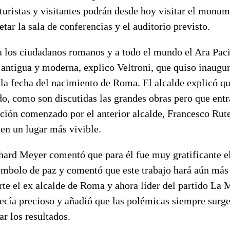
 turistas y visitantes podrán desde hoy visitar el monu
tar la sala de conferencias y el auditorio previsto.
 a los ciudadanos romanos y a todo el mundo el Ara Pac
ntigua y moderna, explico Veltroni, que quiso inaugur
la fecha del nacimiento de Roma. El alcalde explicó qu
do, como son discutidas las grandes obras pero que ent
ación comenzado por el anterior alcalde, Francesco Rute
en un lugar más vivible.
chard Meyer comentó que para él fue muy gratificante e
símbolo de paz y comentó que este trabajo hará aún más
arte el ex alcalde de Roma y ahora líder del partido La M
ecía precioso y añadió que las polémicas siempre surg
r los resultados.