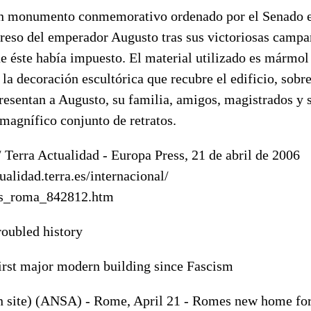
un monumento conmemorativo ordenado por el Senado e
egreso del emperador Augusto tras sus victoriosas campa
ue éste había impuesto. El material utilizado es mármol 
la decoración escultórica que recubre el edificio, sobre
presentan a Augusto, su familia, amigos, magistrados y 
agnífico conjunto de retratos.
/ Terra Actualidad - Europa Press, 21 de abril de 2006
tualidad.terra.es/internacional/
cis_roma_842812.htm
troubled history
first major modern building since Fascism
n site) (ANSA) - Rome, April 21 - Romes new home for