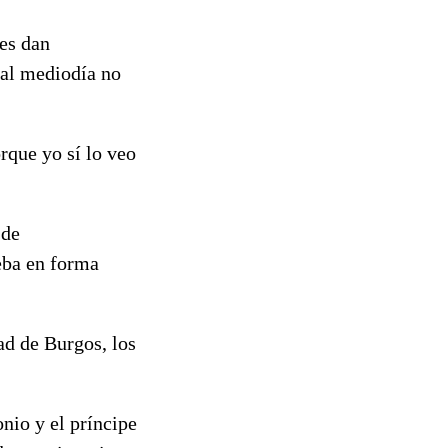
res dan
o al mediodía no
rque yo sí lo veo
 de
ueba en forma
ad de Burgos, los
onio y el príncipe