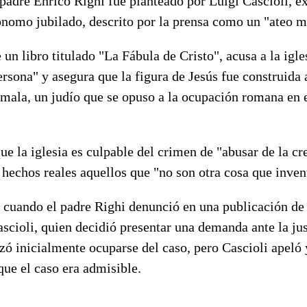
 padre Enrico Righi fue planteado por Luigi Cascioli, e
nomo jubilado, descrito por la prensa como un "ateo mi
 un libro titulado "La Fábula de Cristo", acusa a la igle
ersona" y asegura que la figura de Jesús fue construida 
mala, un judío que se opuso a la ocupación romana en e
e la iglesia es culpable del crimen de "abusar de la cr
hechos reales aquellos que "no son otra cosa que inven
 cuando el padre Righi denunció en una publicación de 
cioli, quien decidió presentar una demanda ante la jus
ó inicialmente ocuparse del caso, pero Cascioli apeló 
que el caso era admisible.