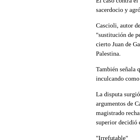
El caso contra el
sacerdocio y agró
Cascioli, autor de
"sustitución de p
cierto Juan de Ga
Palestina.
También señala qu
inculcando como 
La disputa surgió
argumentos de Cas
magistrado rechaz
superior decidió 
"Irrefutable"