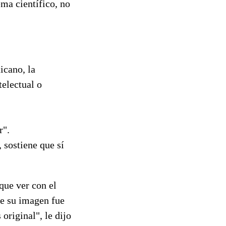
ma científico, no
icano, la
telectual o
r".
 sostiene que sí
que ver con el
ue su imagen fue
riginal", le dijo