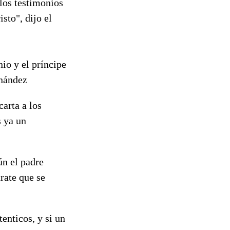
 los testimonios
isto", dijo el
nio y el príncipe
rnández
arta a los
s ya un
ún el padre
rate que se
enticos, y si un