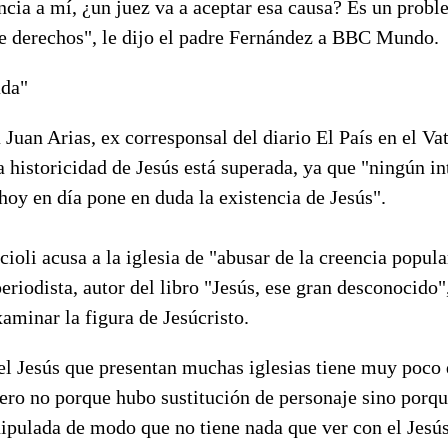
cia a mí, ¿un juez va a aceptar esa causa? Es un proble
e derechos", le dijo el padre Fernández a BBC Mundo.
da"
a Juan Arias, ex corresponsal del diario El País en el Vat
a historicidad de Jesús está superada, ya que "ningún in
 hoy en día pone en duda la existencia de Jesús".
oli acusa a la iglesia de "abusar de la creencia popula
eriodista, autor del libro "Jesús, ese gran desconocido",
xaminar la figura de Jesúcristo.
 el Jesús que presentan muchas iglesias tiene muy poco 
pero no porque hubo sustitución de personaje sino porq
pulada de modo que no tiene nada que ver con el Jesús o