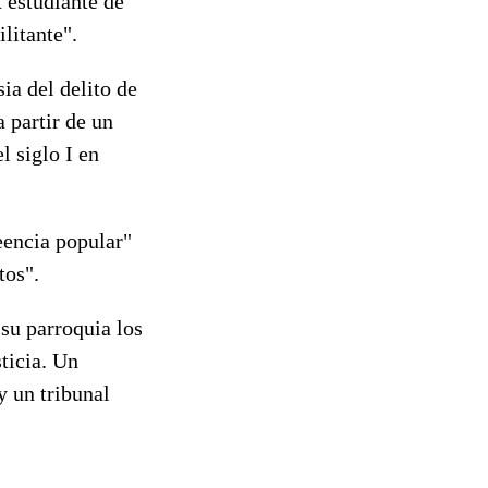
x estudiante de
litante".
sia del delito de
a partir de un
l siglo I en
eencia popular"
tos".
su parroquia los
ticia. Un
y un tribunal