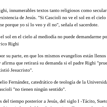
ighi, innumerables textos tanto religiosos como secula
existencia de Jesús. "Si Cascioli no ve el sol en el ciel
porque yo sí lo veo y él no", señala el sacerdote.
e el sol en el cielo al mediodía no puede demandarme po
nrico Righi
 por su parte, en que los mismos evangelios están llenos
y afirma que retirará su demanda si el padre Righi "pr
istió Jesucristo".
elio Fernández, catedrático de teología de la Universid
scioli "no tienen ningún sentido".
s del tiempo posterior a Jesús, del siglo I -Tácito, Suet