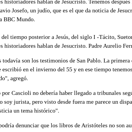
res historiadores hablan de Jesucristo. Tenemos después
avio Josefo, un judío, que es el que da noticia de Jesucr
 a BBC Mundo.
 del tiempo posterior a Jesús, del siglo I -Tácito, Sueto
res historiadores hablan de Jesucristo. Padre Aurelio Fe
todavía son los testimonios de San Pablo. La primera c
 escribió en el invierno del 55 y en ese tiempo tenemo
do", agregó.
 por Cascioli no debería haber llegado a tribunales seg
 soy jurista, pero visto desde fuera me parece un dispa
sticia un tema histórico".
odría denunciar que los libros de Aristóteles no son aut