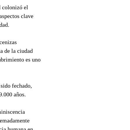
 colonizó el
aspectos clave
dad.
cenizas
a de la ciudad
ubrimiento es uno
 sido fechado,
9.000 años.
miniscencia
tremadamente
ncia humana en