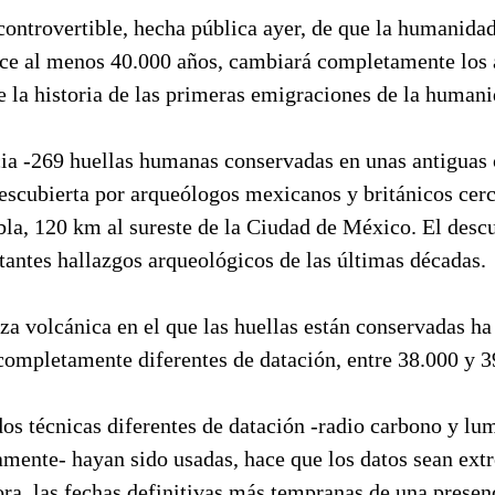
ontrovertible, hecha pública ayer, de que la humanidad
 al menos 40.000 años, cambiará completamente los 
 la historia de las primeras emigraciones de la humani
ia -269 huellas humanas conservadas en unas antiguas 
escubierta por arqueólogos mexicanos y británicos cerc
la, 120 km al sureste de la Ciudad de México. El desc
tantes hallazgos arqueológicos de las últimas décadas.
iza volcánica en el que las huellas están conservadas ha
completamente diferentes de datación, entre 38.000 y 3
os técnicas diferentes de datación -radio carbono y lu
amente- hayan sido usadas, hace que los datos sean ex
ora, las fechas definitivas más tempranas de una prese