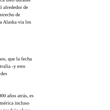
ó alrededor de
strecho de
a Alaska via los
os, que la fecha
ralia -y esto
ides
00 años atrás, es
mérica incluso