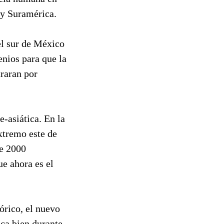
 y Suramérica.
el sur de México
enios para que la
raran por
-asiática. En la
xtremo este de
de 2000
ue ahora es el
órico, el nuevo
ca bien durante