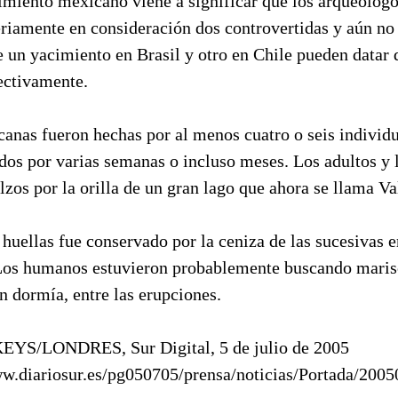
rimiento mexicano viene a significar que los arqueólog
riamente en consideración dos controvertidas y aún no
 un yacimiento en Brasil y otro en Chile pueden datar 
ectivamente.
anas fueron hechas por al menos cuatro o seis individu
dos por varias semanas o incluso meses. Los adultos y 
zos por la orilla de un gran lago que ahora se llama Va
huellas fue conservado por la ceniza de las sucesivas 
Los humanos estuvieron probablemente buscando maris
n dormía, entre las erupciones.
EYS/LONDRES, Sur Digital, 5 de julio de 2005
ww.diariosur.es/pg050705/prensa/noticias/Portada/20