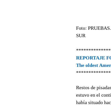
Foto: PRUEBAS. L
SUR
**************
REPORTAJE 
The oldest Amer
**************
Restos de pisada
estuvo en el cont
había situado ha