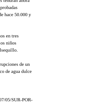
os tendrán ahora
 probadas
de hace 50.000 y
os en tres
los niños
lsequillo.
erupciones de un
co de agua dulce
0507/05/SUR-POR-