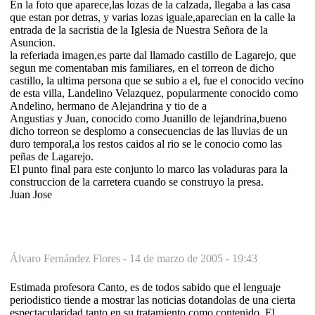
En la foto que aparece,las lozas de la calzada, llegaba a las casa
que estan por detras, y varias lozas iguale,aparecian en la calle la
entrada de la sacristia de la Iglesia de Nuestra Señora de la
Asuncion.
la referiada imagen,es parte dal llamado castillo de Lagarejo, que
segun me comentaban mis familiares, en el torreon de dicho
castillo, la ultima persona que se subio a el, fue el conocido vecino
de esta villa, Landelino Velazquez, popularmente conocido como
Andelino, hermano de Alejandrina y tio de a
Angustias y Juan, conocido como Juanillo de lejandrina,bueno
dicho torreon se desplomo a consecuencias de las lluvias de un
duro temporal,a los restos caidos al rio se le conocio como las
peñas de Lagarejo.
El punto final para este conjunto lo marco las voladuras para la
construccion de la carretera cuando se construyo la presa.
Juan Jose
Álvaro Fernández Flores -
14 de marzo de 2005 - 19:43
Estimada profesora Canto, es de todos sabido que el lenguaje
periodistico tiende a mostrar las noticias dotandolas de una cierta
espectacularidad tanto en su tratamiento como contenido. El