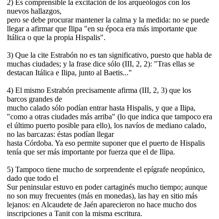
2) Es comprensible la excitación de los arqueólogos con los
nuevos hallazgos,
pero se debe procurar mantener la calma y la medida: no se puede
llegar a afirmar que Ilipa "en su época era más importante que
Itálica o que la propia Hispalis".
3) Que la cite Estrabón no es tan significativo, puesto que habla de
muchas ciudades; y la frase dice sólo (III, 2, 2): "Tras ellas se
destacan Itálica e Ilipa, junto al Baetis..."
4) El mismo Estrabón precisamente afirma (III, 2, 3) que los
barcos grandes de
mucho calado sólo podían entrar hasta Hispalis, y que a Ilipa,
"como a otras ciudades más arriba" (lo que indica que tampoco era
el último puerto posible para ello), los navíos de mediano calado,
no las barcazas: éstas podían llegar
hasta Córdoba. Ya eso permite suponer que el puerto de Hispalis
tenía que ser más importante por fuerza que el de Ilipa.
5) Tampoco tiene mucho de sorprendente el epígrafe neopúnico,
dado que todo el
Sur peninsular estuvo en poder cartaginés mucho tiempo; aunque
no son muy frecuentes (más en monedas), las hay en sitio más
lejanos: en Alcaudete de Jaén aparecieron no hace mucho dos
inscripciones a Tanit con la misma escritura.