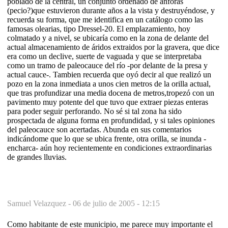
poblado de la central, un conjunto ordenado de ánforas
(pecio?)que estuvieron durante años a la vista y destruyéndose, y
recuerda su forma, que me identifica en un catálogo como las
famosas olearias, tipo Dressel-20. El emplazamiento, hoy
colmatado y a nivel, se ubicaría como en la zona de delante del
actual almacenamiento de áridos extraidos por la gravera, que dice
era como un declive, suerte de vaguada y que se interpretaba
como un tramo de paleocauce del río -por delante de la presa y
actual cauce-. Tambien recuerda que oyó decir al que realizó un
pozo en la zona inmediata a unos cien metros de la orilla actual,
que tras profundizar una media docena de metros,tropezó con un
pavimento muy potente del que tuvo que extraer piezas enteras
para poder seguir perforando. No sé si tal zona ha sido
prospectada de alguna forma en profundidad, y si tales opiniones
del paleocauce son acertadas. Abunda en sus comentarios
indicándome que lo que se ubica frente, otra orilla, se inunda -
encharca- aún hoy recientemente en condiciones extraordinarias
de grandes lluvias.
Samuel Velazquez -
06 de julio de 2005 - 12:15
Como habitante de este municipio, me parece muy importante el