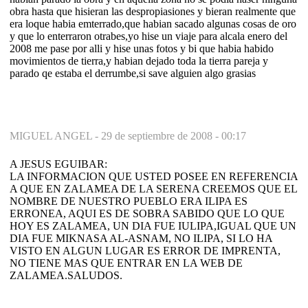
obra hasta que hisieran las despropiasiones y bieran realmente que
era loque habia emterrado,que habian sacado algunas cosas de oro
y que lo enterraron otrabes,yo hise un viaje para alcala enero del
2008 me pase por alli y hise unas fotos y bi que habia habido
movimientos de tierra,y habian dejado toda la tierra pareja y
parado qe estaba el derrumbe,si save alguien algo grasias
MIGUEL ANGEL -
29 de septiembre de 2008 - 00:17
A JESUS EGUIBAR:
LA INFORMACION QUE USTED POSEE EN REFERENCIA
A QUE EN ZALAMEA DE LA SERENA CREEMOS QUE EL
NOMBRE DE NUESTRO PUEBLO ERA ILIPA ES
ERRONEA, AQUI ES DE SOBRA SABIDO QUE LO QUE
HOY ES ZALAMEA, UN DIA FUE IULIPA,IGUAL QUE UN
DIA FUE MIKNASA AL-ASNAM, NO ILIPA, SI LO HA
VISTO EN ALGUN LUGAR ES ERROR DE IMPRENTA,
NO TIENE MAS QUE ENTRAR EN LA WEB DE
ZALAMEA.SALUDOS.