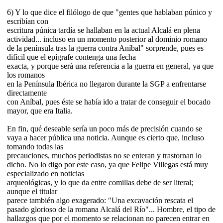
6) Y lo que dice el filólogo de que "gentes que hablaban púnico y
escribían con
escritura púnica tardía se hallaban en la actual Alcalá en plena
actividad... incluso en un momento posterior al dominio romano
de la península tras la guerra contra Aníbal" sorprende, pues es
difícil que el epígrafe contenga una fecha
exacta, y porque será una referencia a la guerra en general, ya que
los romanos
en la Península Ibérica no llegaron durante la SGP a enfrentarse
directamente
con Aníbal, pues éste se había ido a tratar de conseguir el bocado
mayor, que era Italia.
En fin, qué deseable sería un poco más de precisión cuando se
vaya a hacer pública una noticia. Aunque es cierto que, incluso
tomando todas las
precauciones, muchos periodistas no se enteran y trastornan lo
dicho. No lo digo por este caso, ya que Felipe Villegas está muy
especializado en noticias
arqueológicas, y lo que da entre comillas debe de ser literal;
aunque el titular
parece también algo exagerado: "Una excavación rescata el
pasado glorioso de la romana Alcalá del Río"... Hombre, el tipo de
hallazgos que por el momento se relacionan no parecen entrar en