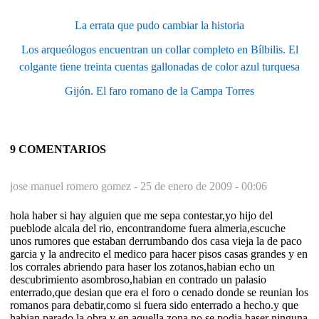
La errata que pudo cambiar la historia
Los arqueólogos encuentran un collar completo en Bílbilis. El
colgante tiene treinta cuentas gallonadas de color azul turquesa
Gijón. El faro romano de la Campa Torres
9 COMENTARIOS
jose manuel romero gomez -
25 de enero de 2009 - 00:06
hola haber si hay alguien que me sepa contestar,yo hijo del
pueblode alcala del rio, encontrandome fuera almeria,escuche
unos rumores que estaban derrumbando dos casa vieja la de paco
garcia y la andrecito el medico para hacer pisos casas grandes y en
los corrales abriendo para haser los zotanos,habian echo un
descubrimiento asombroso,habian en contrado un palasio
enterrado,que desian que era el foro o cenado donde se reunian los
romanos para debatir,como si fuera sido enterrado a hecho.y que
habian parado la obra y en aquella zona no se podia haser ninguna