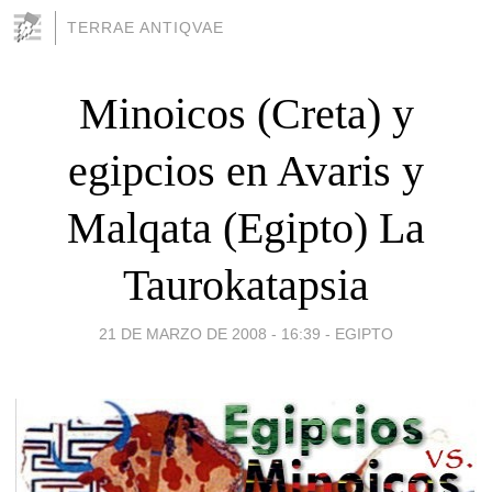
TERRAE ANTIQVAE
Minoicos (Creta) y
egipcios en Avaris y
Malqata (Egipto) La
Taurokatapsia
21 DE MARZO DE 2008 - 16:39
-
EGIPTO