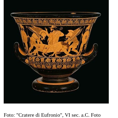
Foto: "Cratere di Eufronio", VI sec. a.C. Foto