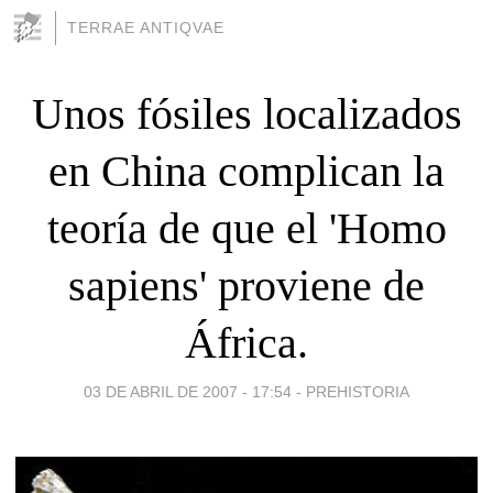
TERRAE ANTIQVAE
Unos fósiles localizados
en China complican la
teoría de que el 'Homo
sapiens' proviene de
África.
03 DE ABRIL DE 2007 - 17:54
-
PREHISTORIA