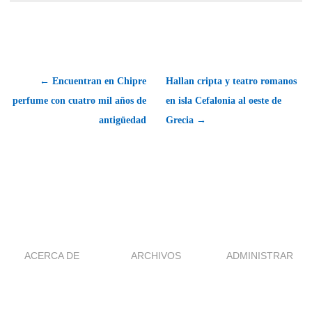
← Encuentran en Chipre
Hallan cripta y teatro romanos
perfume con cuatro mil años de
en isla Cefalonia al oeste de
antigüedad
Grecia →
ACERCA DE
ARCHIVOS
ADMINISTRAR