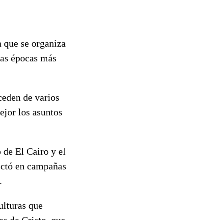
 que se organiza
 las épocas más
ceden de varios
jor los asuntos
 de El Cairo y el
ectó en campañas
.
ulturas que
es de Cristo, que