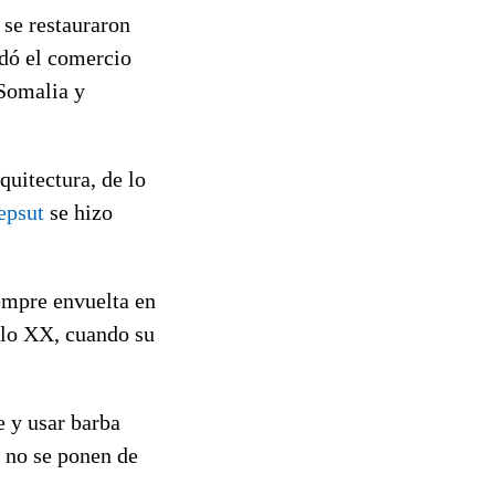
se restauraron
udó el comercio
 Somalia y
quitectura, de lo
epsut
se hizo
empre envuelta en
glo XX, cuando su
e y usar barba
s no se ponen de