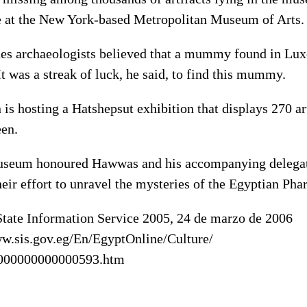
re at the New York-based Metropolitan Museum of Arts.
des archaeologists believed that a mummy found in Luxo
t was a streak of luck, he said, to find this mummy.
is hosting a Hatshepsut exhibition that displays 270 art
een.
seum honoured Hawwas and his accompanying delegat
heir effort to unravel the mysteries of the Egyptian Pha
tate Information Service 2005, 24 de marzo de 2006
ww.sis.gov.eg/En/EgyptOnline/Culture/
000000000000593.htm