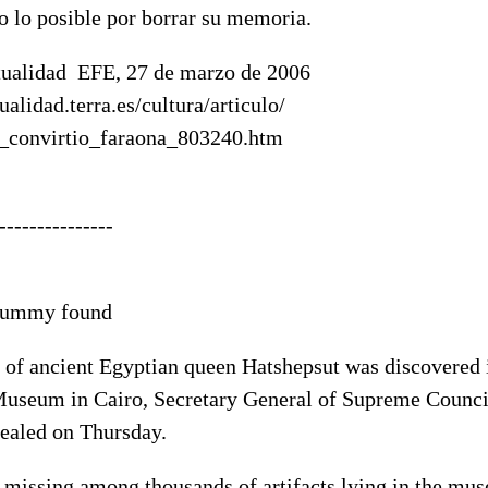
o lo posible por borrar su memoria.
tualidad  EFE, 27 de marzo de 2006
ualidad.terra.es/cultura/articulo/
a_convirtio_faraona_803240.htm
---------------
mummy found
f ancient Egyptian queen Hatshepsut was discovered in
Museum in Cairo, Secretary General of Supreme Council
ealed on Thursday.
ssing among thousands of artifacts lying in the mus