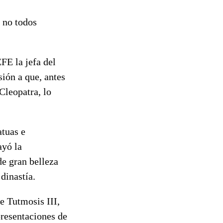
o no todos
FE la jefa del
ión a que, antes
Cleopatra, lo
atuas e
ayó la
e gran belleza
dinastía.
e Tutmosis III,
presentaciones de