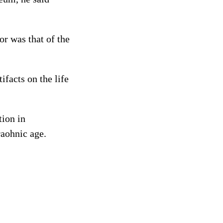
r was that of the
ifacts on the life
ion in
raohnic age.