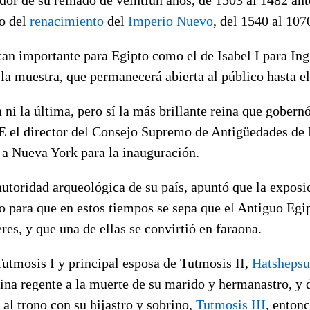
io del
renacimiento
del
Imperio Nuevo
, del 1540 al 107
tan importante para Egipto como el de Isabel I para Ingl
 la muestra, que permanecerá abierta al público hasta el 
a ni la última, pero sí la más brillante reina que gobern
FE el director del Consejo Supremo de Antigüedades de 
 a Nueva York para la inauguración.
oridad arqueológica de su país, apuntó que la exposic
 para que en estos tiempos se sepa que el Antiguo Egi
es, y que una de ellas se convirtió en faraona.
Tutmosis I y principal esposa de Tutmosis II,
Hatshepsu
na regente a la muerte de su marido y hermanastro, y
 al trono con su hijastro y sobrino,
Tutmosis III
, entonc