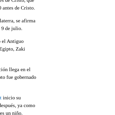
0 antes de Cristo.
aterra, se afirma
9 de julio.
ó el Antiguo
Egipto, Zaki
ión llega en el
pto fue gobernado
t
inicio su
 después, ya como
es un niño.