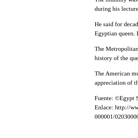
during his lectu
He said for deca
Egyptian queen. I
The Metropolitan 
history of the qu
The American mu
appreciation of t
Fuente: ©Egypt S
Enlace: http://w
000001/0203000