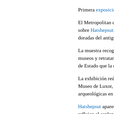
Primera
exposici
El Metropolitan 
sobre
Hatshepsut
doradas del antig
La muestra recoge
museos y retrata
de Estado que la
La exhibición re
Museo de Luxor, 
arqueológicas en 
Hatshepsut
aparec
reflejan el esple