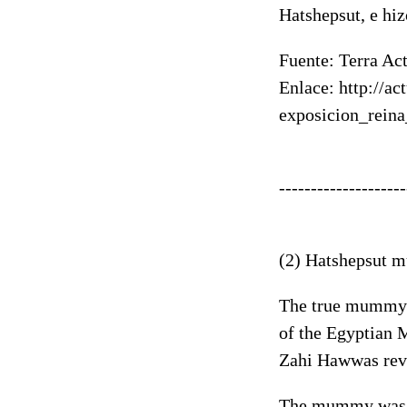
Hatshepsut, e hiz
Fuente: Terra Ac
Enlace: http://act
exposicion_rein
--------------------
(2) Hatshepsut 
The true mummy o
of the Egyptian 
Zahi Hawwas rev
The mummy was mi