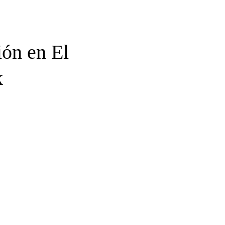
ión en El
k