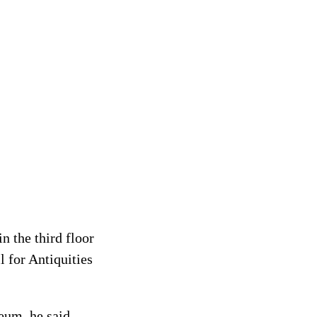
 the third floor
 for Antiquities
eum, he said