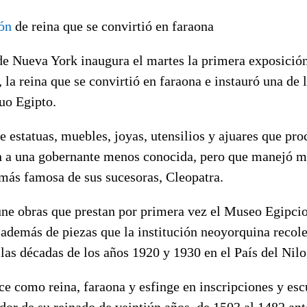
ón
de reina que se convirtió en faraona
de Nueva York inaugura el martes la primera exposición
, la reina que se convirtió en faraona e instauró una de
uo Egipto.
 estatuas, muebles, joyas, utensilios y ajuares que pro
n a una gobernante menos conocida, pero que manejó me
 más famosa de sus sucesoras, Cleopatra.
úne obras que prestan por primera vez el Museo Egipcio
además de piezas que la institución neoyorquina recol
las décadas de los años 1920 y 1930 en el País del Nilo
e como reina, faraona y esfinge en inscripciones y esc
ndor de su reinado de veintiún años, de 1503 al 1482 ant