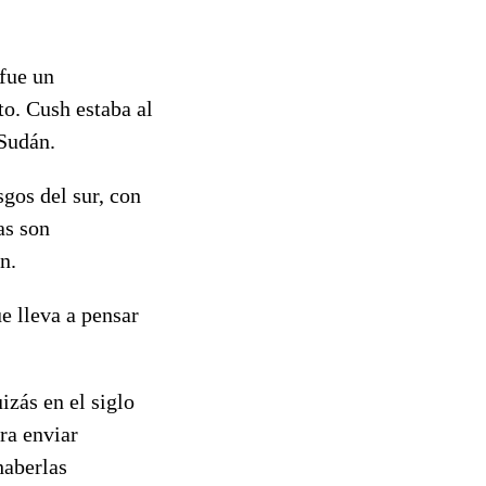
 fue un
to. Cush estaba al
 Sudán.
gos del sur, con
as son
n.
e lleva a pensar
zás en el siglo
ra enviar
haberlas