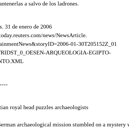
ntenerlas a salvo de los ladrones.
s. 31 de enero de 2006
s.today.reuters.com/news/NewsArticle.
rtainmentNews&storyID=2006-01-30T205152Z_01
TRIDST_0_OESEN-ARQUEOLOGIA-EGIPTO-
NTO.XML
----
tian royal head puzzles archaeologists
German archaeological mission stumbled on a mystery 