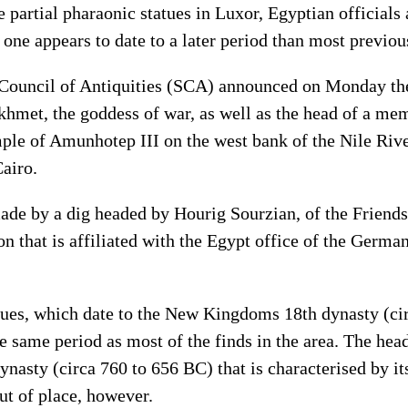
e partial pharaonic statues in Luxor, Egyptian official
ne appears to date to a later period than most previous 
Council of Antiquities (SCA) announced on Monday the
khmet, the goddess of war, as well as the head of a mem
mple of Amunhotep III on the west bank of the Nile Rive
airo.
ade by a dig headed by Hourig Sourzian, of the Frien
on that is affiliated with the Egypt office of the Germ
ues, which date to the New Kingdoms 18th dynasty (ci
e same period as most of the finds in the area. The head
dynasty (circa 760 to 656 BC) that is characterised by i
ut of place, however.