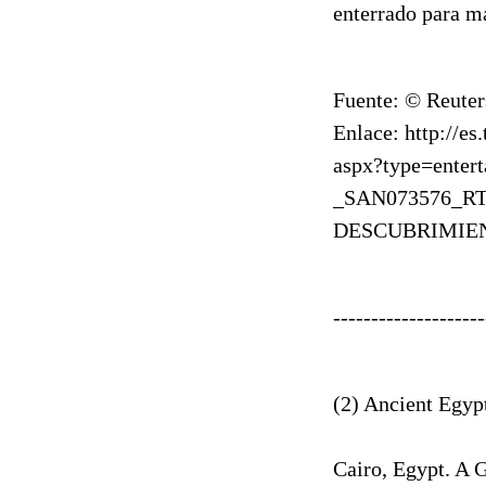
enterrado para ma
Fuente: © Reuter
Enlace: http://e
aspx?type=ente
_SAN073576_R
DESCUBRIMIE
--------------------
(2) Ancient Egyp
Cairo, Egypt. A 