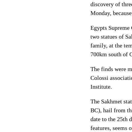
discovery of thre
Monday, because o
Egypts Supreme 
two statues of Sa
family, at the te
700km south of C
The finds were m
Colossi associati
Institute.
The Sakhmet stat
BC), hail from th
date to the 25th 
features, seems o