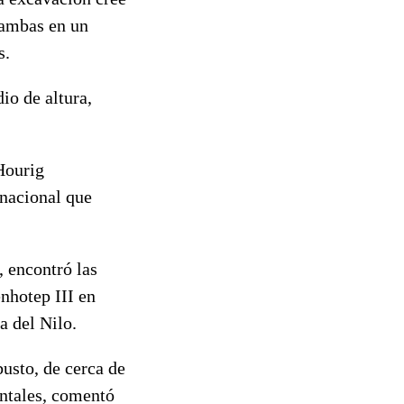
 ambas en un
s.
io de altura,
Hourig
rnacional que
, encontró las
nhotep III en
a del Nilo.
busto, de cerca de
entales, comentó