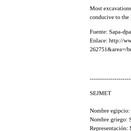
Most excavations
conducive to the 
Fuente: Sapa-dpa
Enlace: http://w
262751&area=/br
--------------------
SEJMET
Nombre egipcio:
Nombre griego: 
Representación: 