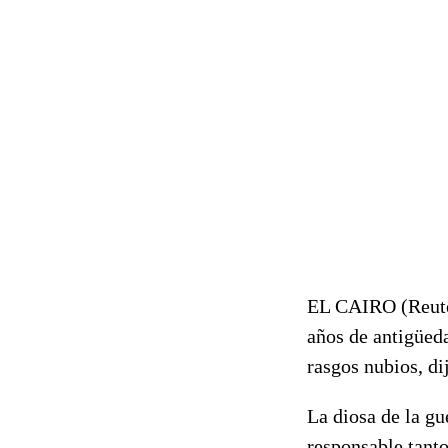
EL CAIRO (Reuter
años de antigüeda
rasgos nubios, di
La diosa de la gu
responsable tant