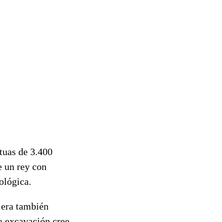
tuas de 3.400
e un rey con
ológica.
y era también
a excavación cree