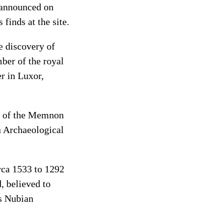
s announced on
finds at the site.
 discovery of
ber of the royal
r in Luxor,
ds of the Memnon
an Archaeological
rca 1533 to 1292
, believed to
ts Nubian